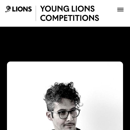
Saltar al contenido principal
Juan Gómez - Young Lions
Premios
Archivo
Inscribir
Boletería