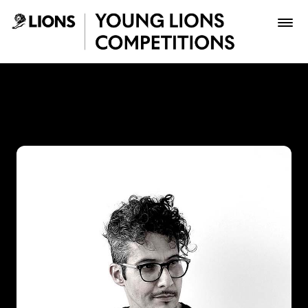
Saltar al contenido principal
Juan Gómez - Young Lions
Premios
Archivo
Inscribir
Boletería