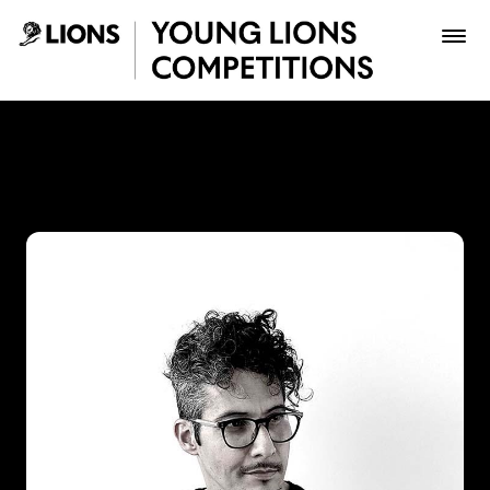
Saltar al contenido principal
Juan Gómez - Young Lions
Premios
Archivo
Inscribir
Boletería