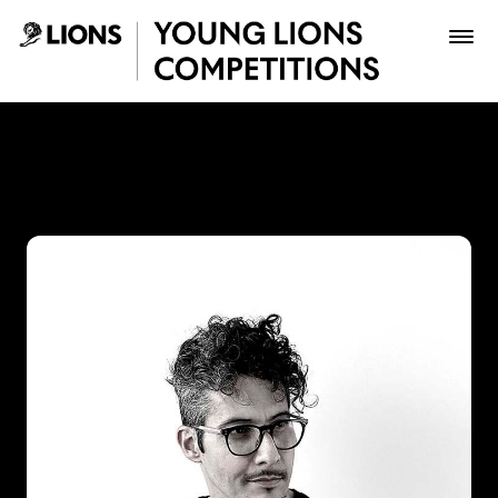
Saltar al contenido principal
Juan Gómez - Young Lions
Premios
Archivo
Inscribir
Boletería