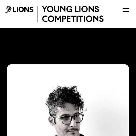
Saltar al contenido principal
Juan Gómez - Young Lions
Premios
Archivo
Inscribir
Boletería