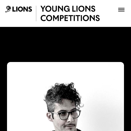
Saltar al contenido principal
Juan Gómez - Young Lions
Premios
Archivo
Inscribir
Boletería