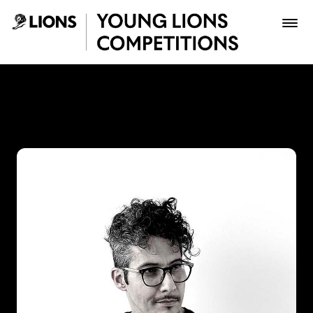
Saltar al contenido principal
Juan Gómez - Young Lions
Premios
Archivo
Inscribir
Boletería