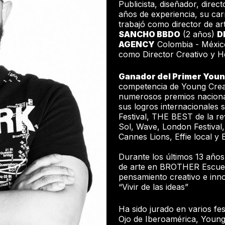
Publicista, diseñador, direc
años de experiencia, su c
trabajó como director de ar
SANCHO BBDO
(2 años)
D
AGENCY
Colombia - México
como Director Creativo y H
Ganador del Primer Youn
competencia de Young Crea
numerosos premios nacional
sus logros internacionales
Festival, THE BEST de la rev
Sol, Wave, London Festival
Cannes Lions, Effie local y 
Durante los últimos 13 año
de arte en BROTHER Escuel
pensamiento creativo e inn
“Vivir de las ideas”
Ha sido jurado en varios fes
Ojo de Iberoamérica, Young 