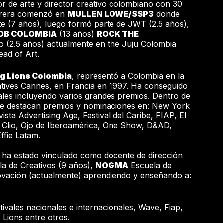
tor de arte y director creativo colombiano con 30
arrera comenzó en
MULLEN LOWE/SSP3
donde
te (7 años), luego formó parte de JWT (2.5 años),
DB COLOMBIA
(13 años)
ROCK THE
 (2.5 años) actualmente en the Juju Colombia
ead of Art.
g Lions Colombia
, representó a Colombia en la
tives Cannes, en Francia en 1997. Ha conseguido
es incluyendo varios grandes premios. Dentro de
 se destacan premios y nominaciones en: New York
ista Advertising Age, Festival del Caribe, FIAP, El
, Clio, Ojo de Iberoamérica, One Show, D&AD,
Effie Latam.
s ha estado vinculado como docente de dirección
a de Creativos (9 años),
NOGMA
Escuela de
ovación (actualmente) aprendiendo y enseñando a:
tivales nacionales e internacionales, Wave, Fiap,
Lions entre otros.