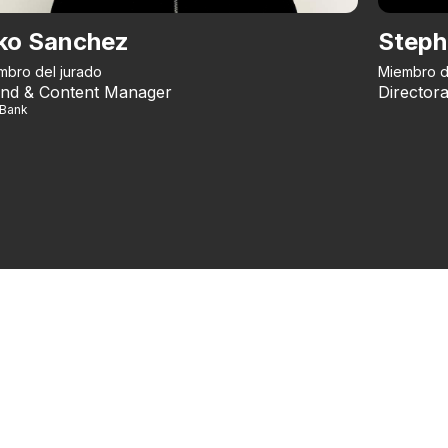
ko Sanchez
Steph
mbro del jurado
Miembro d
nd & Content Manager
Directora
iBank