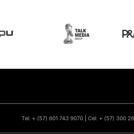
Tel: + (57) 601
743 9070
| Cel: + (57)
300 2