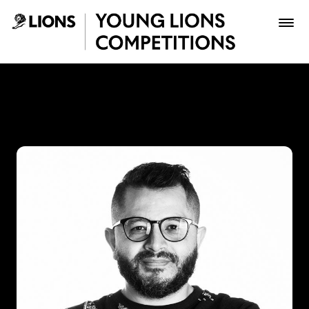
Saltar al contenido principal
Juan Carlos Espitia - Young
Premios
Archivo
Inscribir
Boletería