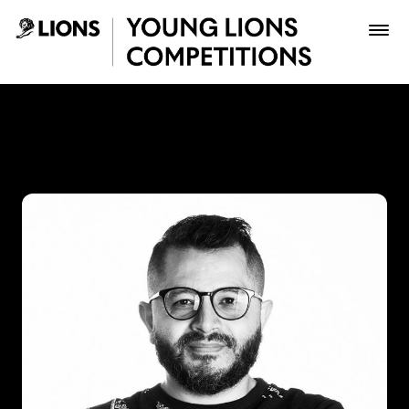
Saltar al contenido principal
Juan Carlos Espitia - Young
Premios
Archivo
Inscribir
Boletería