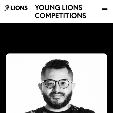
Saltar al contenido principal
Juan Carlos Espitia - Young
Premios
Archivo
Inscribir
Boletería