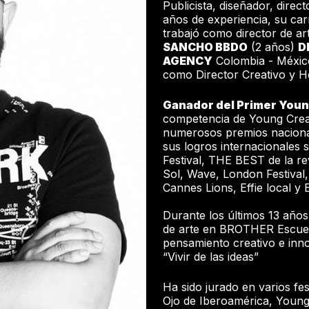
Publicista, diseñador, direc
años de experiencia, su c
trabajó como director de ar
SANCHO BBDO
(2 años)
D
AGENCY
Colombia - México
como Director Creativo y H
Ganador del Primer Youn
competencia de Young Crea
numerosos premios nacional
sus logros internacionales
Festival, THE BEST de la rev
Sol, Wave, London Festival
Cannes Lions, Effie local y 
Durante los últimos 13 año
de arte en BROTHER Escuel
pensamiento creativo e inn
“Vivir de las ideas”
Ha sido jurado en varios fes
Ojo de Iberoamérica, Young 