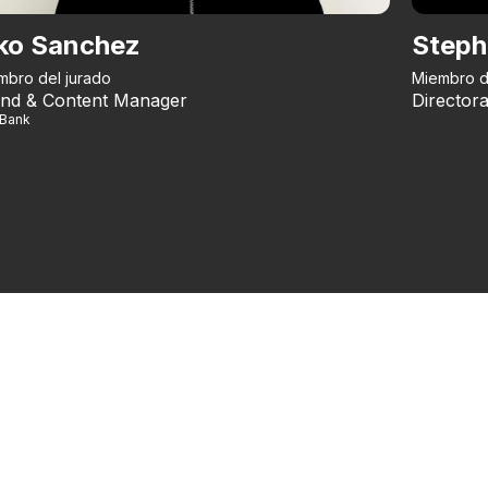
ko Sanchez
Steph
mbro del jurado
Miembro d
nd & Content Manager
Directora
iBank