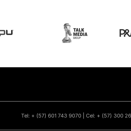
Tel: + (57) 601
743 9070
| Cel: + (57)
300 2