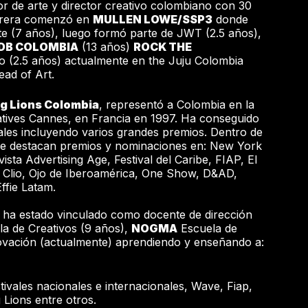
tor de arte y director creativo colombiano con 30
arrera comenzó en
MULLEN LOWE/SSP3
donde
te (7 años), luego formó parte de JWT (2.5 años),
DB COLOMBIA
(13 años)
ROCK THE
 (2.5 años) actualmente en the Juju Colombia
ead of Art.
g Lions Colombia
, representó a Colombia en la
tives Cannes, en Francia en 1997. Ha conseguido
es incluyendo varios grandes premios. Dentro de
 se destacan premios y nominaciones en: New York
ista Advertising Age, Festival del Caribe, FIAP, El
, Clio, Ojo de Iberoamérica, One Show, D&AD,
Effie Latam.
s ha estado vinculado como docente de dirección
a de Creativos (9 años),
NOGMA
Escuela de
ovación (actualmente) aprendiendo y enseñando a:
tivales nacionales e internacionales, Wave, Fiap,
Lions entre otros.