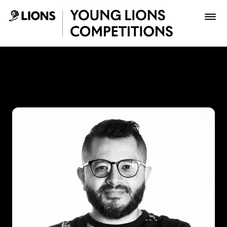
Saltar al contenido principal
Juan Carlos Espitia - Young
Premios
Archivo
Inscribir
Boletería