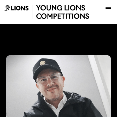
Saltar al contenido principal
Juan Cárdenas - Young Lio
Premios
Archivo
Inscribir
Boletería