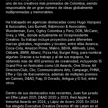
uno de los creativos más premiados de Colombia, siendo
responsable de un gran número de ideas globalmente
multipremiadas y memorables.
Ha trabajado en agencias destacadas como Hugo Vazquez
& Associates, Leo Burnett, Rabinovici & Associates,
Wunderman, Euro, Ogilvy Colombia y Perú, DDB, McCann,
Grey, y VML, donde actualmente es Vicepresidente
Creativo. Su trabajo incluye proyectos para diferentes
marcas globales, regionales y locales, entre ellas Avianca,
Coca-Cola, Amazon Prime, Makro, BBVA, ABInveb, Linio,
Citibank, BMW, Allianz, Pizza Hut, Burger King, para nombrar
algunas. Gracias a su trabajo y al de sus equipos, ha
obtenido más de 400 premios de creatividad, incluyendo 15
Grand Prix en festivales como LIA Awards, One Show, Art
DirectorsClub, Clio, Communications Arts, Campaign, PHNX,
Effie y Ojo de Iberoamérica, además de múltiples premios
en Cannes, D&AD, Fiap, El Dorado, Antigua y El Sol, entre
otros.
Dentro de sus destacados más recientes, Juan fue jurado
en Effie Latam 2021, D&AD 2020 y 2023, Red Apple e
Immortal Awards en 2024, y Lápiz de Acero 2025. En 2024
fue elegido Executive Creative Director #1 de Latam en el