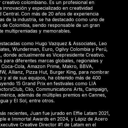
r creativo colombiano. Es un profesional en
a innovación y especializado en creatividad
ad Central. Con más de 20 años de experiencia
inas de la industria, se ha destacado como uno de
s de Colombia, siendo responsable de un gran
te multipremiadas y memorables.
destacadas como Hugo Vazquez & Associates, Leo
ciates, Wunderman, Euro, Ogilvy Colombia y Perú,
 donde actualmente es Vicepresidente Creativo.
s para diferentes marcas globales, regionales y
ca, Coca-Cola, Amazon Prime, Makro, BBVA,
MW, Allianz, Pizza Hut, Burger King, para nombrar
jo y al de sus equipos, ha obtenido más de 400
luyendo 15 Grand Prix en festivales como LIA
ctorsClub, Clio, Communications Arts, Campaign,
américa, además de múltiples premios en Cannes,
gua y El Sol, entre otros.
ás recientes, Juan fue jurado en Effie Latam 2021,
le e Immortal Awards en 2024, y Lápiz de Acero
xecutive Creative Director #1 de Latam en el