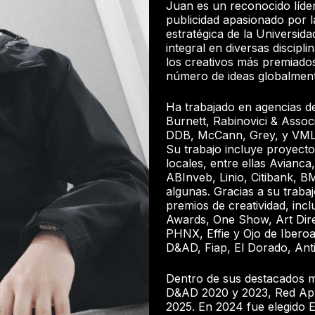
Juan es un reconocido líde
publicidad apasionado por l
estratégica de la Universid
integral en diversas discipl
los creativos más premiado
número de ideas globalmen
Ha trabajado en agencias 
Burnett, Rabinovici & Asso
DDB, McCann, Grey, y VML,
Su trabajo incluye proyecto
locales, entre ellas Avian
ABInveb, Linio, Citibank, B
algunas. Gracias a su traba
premios de creatividad, inc
Awards, One Show, Art Dire
PHNX, Effie y Ojo de Ibero
D&AD, Fiap, El Dorado, Anti
Dentro de sus destacados m
D&AD 2020 y 2023, Red App
2025. En 2024 fue elegido E