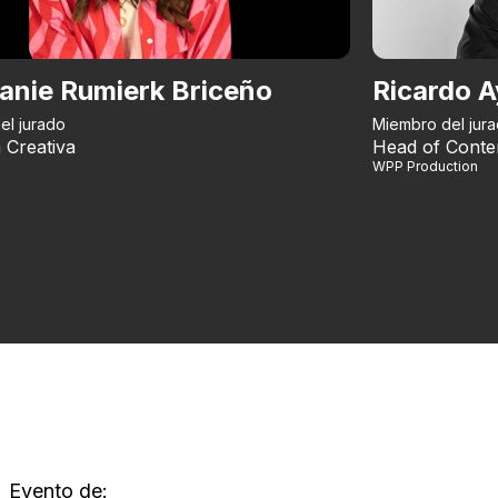
anie Rumierk Briceño
Ricardo A
el jurado
Miembro del jur
 Creativa
Head of Conte
WPP Production
Evento de: