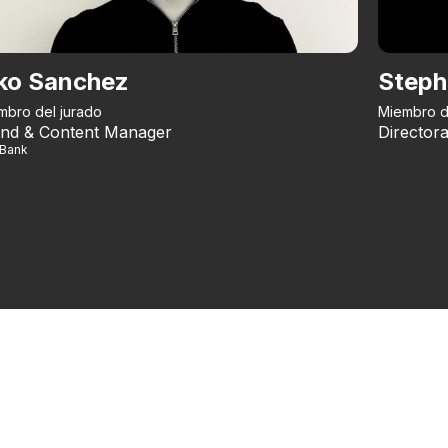
ko Sanchez
Steph
mbro del jurado
Miembro d
nd & Content Manager
Directora
iBank