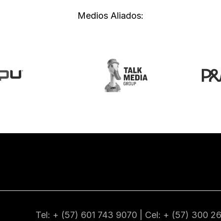
Medios Aliados:
Tel: + (57) 601
743 9070
| Cel: + (57)
300 2