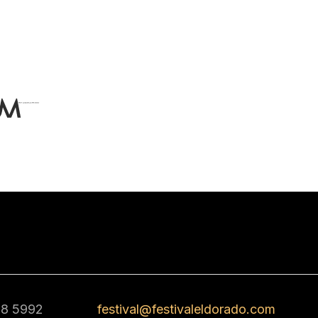
68 5992
festival@festivaleldorado.com