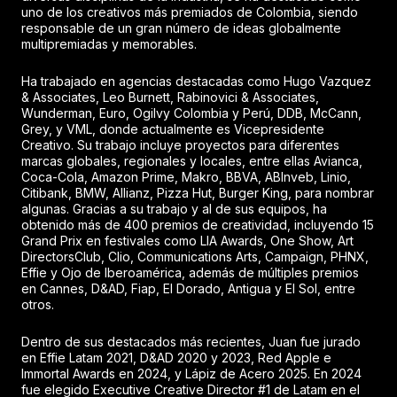
uno de los creativos más premiados de Colombia, siendo
responsable de un gran número de ideas globalmente
multipremiadas y memorables.
Ha trabajado en agencias destacadas como Hugo Vazquez
& Associates, Leo Burnett, Rabinovici & Associates,
Wunderman, Euro, Ogilvy Colombia y Perú, DDB, McCann,
Grey, y VML, donde actualmente es Vicepresidente
Creativo. Su trabajo incluye proyectos para diferentes
marcas globales, regionales y locales, entre ellas Avianca,
Coca-Cola, Amazon Prime, Makro, BBVA, ABInveb, Linio,
Citibank, BMW, Allianz, Pizza Hut, Burger King, para nombrar
algunas. Gracias a su trabajo y al de sus equipos, ha
obtenido más de 400 premios de creatividad, incluyendo 15
Grand Prix en festivales como LIA Awards, One Show, Art
DirectorsClub, Clio, Communications Arts, Campaign, PHNX,
Effie y Ojo de Iberoamérica, además de múltiples premios
en Cannes, D&AD, Fiap, El Dorado, Antigua y El Sol, entre
otros.
Dentro de sus destacados más recientes, Juan fue jurado
en Effie Latam 2021, D&AD 2020 y 2023, Red Apple e
Immortal Awards en 2024, y Lápiz de Acero 2025. En 2024
fue elegido Executive Creative Director #1 de Latam en el