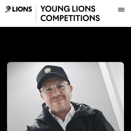
Saltar al contenido principal
Juan Cárdenas - Young Lio
Premios
Archivo
Inscribir
Boletería