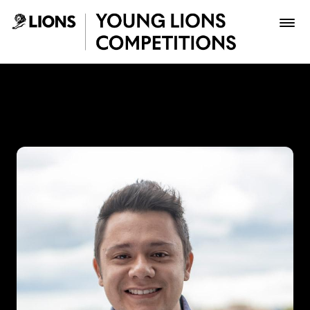
Saltar al contenido principal
Jorge Camargo - Young Lio
Premios
Archivo
Inscribir
Boletería