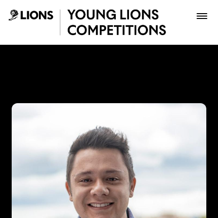
Saltar al contenido principal
Jorge Camargo - Young Lio
Premios
Archivo
Inscribir
Boletería