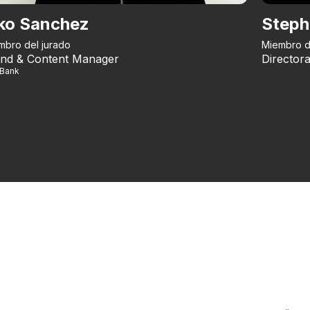
ko Sanchez
Steph
mbro del jurado
Miembro d
nd & Content Manager
Directora
iBank