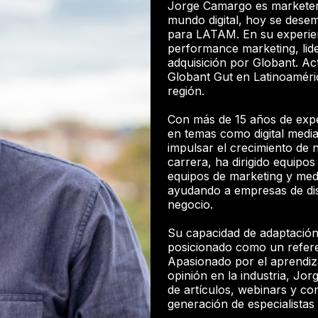
Jorge Camargo es marketer,
mundo digital, hoy se des
para LATAM. En su experien
performance marketing, lid
adquisición por Globant. Ac
Globant Gut en Latinoaméric
región.
Con más de 15 años de exper
en temas como digital media
impulsar el crecimiento de n
carrera, ha dirigido equipos 
equipos de marketing y med
ayudando a empresas de dis
negocio.
Su capacidad de adaptación 
posicionado como un refere
Apasionado por el aprendiz
opinión en la industria, Jo
de artículos, webinars y co
generación de especialistas 