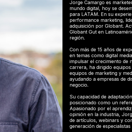
Jorge Camargo es marketer,
mundo digital, hoy se des
para LATAM. En su experien
performance marketing, lid
adquisición por Globant. Ac
Globant Gut en Latinoaméric
región.
Con más de 15 años de exper
en temas como digital media
impulsar el crecimiento de n
carrera, ha dirigido equipos 
equipos de marketing y med
ayudando a empresas de dis
negocio.
Su capacidad de adaptación 
posicionado como un refere
Apasionado por el aprendiz
opinión en la industria, Jo
de artículos, webinars y co
generación de especialistas 