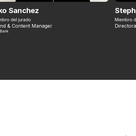
ko Sanchez
Steph
mbro del jurado
Miembro d
nd & Content Manager
Directora
iBank