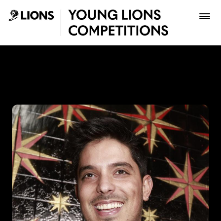
Saltar al contenido principal
Jonnathan Rodríguez López
Premios
Archivo
Inscribir
Boletería