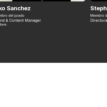
ko Sanchez
Steph
mbro del jurado
Miembro d
nd & Content Manager
Directora
iBank