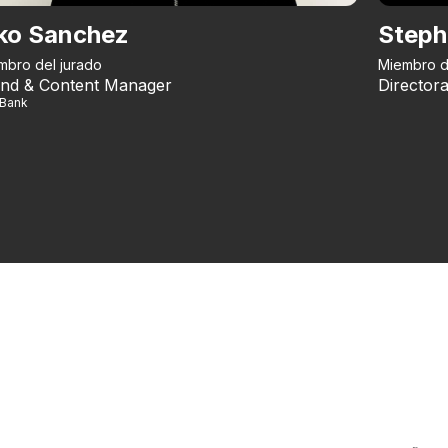
ko Sanchez
Steph
mbro del jurado
Miembro d
nd & Content Manager
Directora
iBank