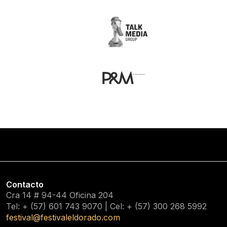
Contacto
Cra 14 # 94-44 Oficina 204
Tel: + (57) 601
743 9070
| Cel: + (57)
300 268 5992
festival@festivaleldorado.com