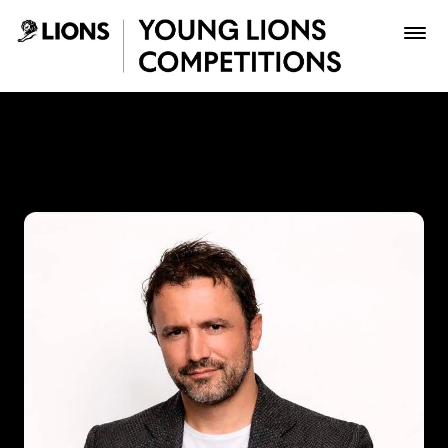
Saltar al contenido principal
John Raúl Forero - Young L
Premios
Archivo
Inscribir
Boletería