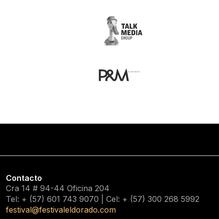
Contacto
Cra 14 # 94-44 Oficina 204
Tel: + (57) 601
743 9070
| Cel: + (57)
300 268 5992
festival@festivaleldorado.com