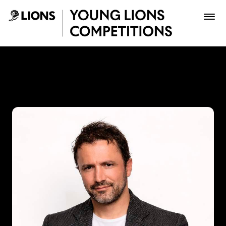
Saltar al contenido principal
John Raúl Forero - Young L
Premios
Archivo
Inscribir
Boletería