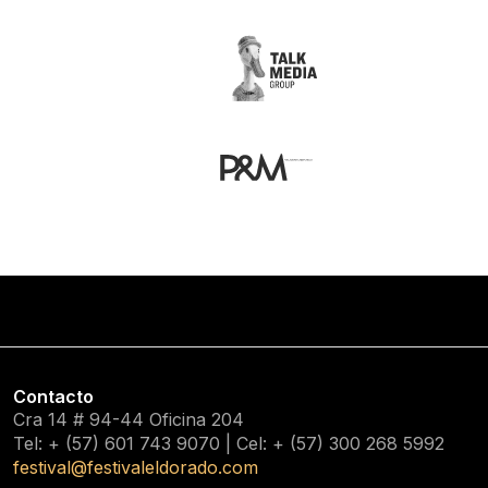
Contacto
Cra 14 # 94-44 Oficina 204
Tel: + (57) 601
743 9070
| Cel: + (57)
300 268 5992
festival@festivaleldorado.com