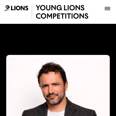
Saltar al contenido principal
John Raúl Forero - Young L
Premios
Archivo
Inscribir
Boletería