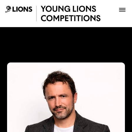
Saltar al contenido principal
John Raúl Forero - Young L
Premios
Archivo
Inscribir
Boletería