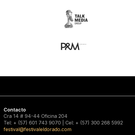
Contacto
Cra 14 # 94-44 Oficina 204
Tel: + (57) 601
743 9070
| Cel: + (57)
300 268 5992
festival@festivaleldorado.com