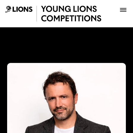
Saltar al contenido principal
John Raúl Forero - Young L
Premios
Archivo
Inscribir
Boletería