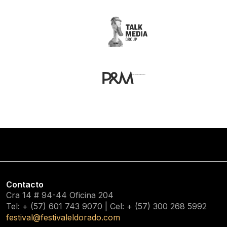
Contacto
Cra 14 # 94-44 Oficina 204
Tel: + (57) 601
743 9070
| Cel: + (57)
300 268 5992
festival@festivaleldorado.com