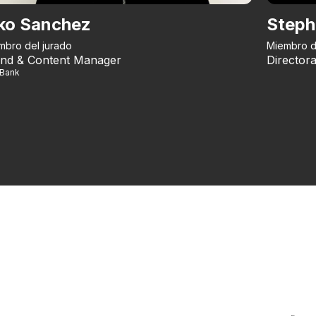
ko Sanchez
Steph
mbro del jurado
Miembro d
nd & Content Manager
Directora
iBank