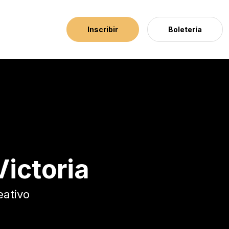
Inscribir
Boletería
ictoria
eativo