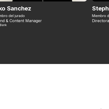
ko Sanchez
Steph
mbro del jurado
Miembro d
nd & Content Manager
Directora
iBank