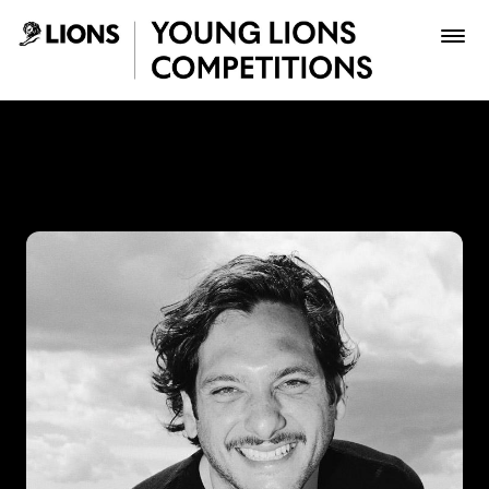
Saltar al contenido principal
Jhonny Victoria - Young Li
Premios
Archivo
Inscribir
Boletería