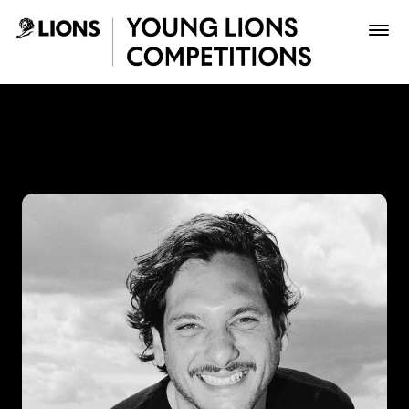
Saltar al contenido principal
Jhonny Victoria - Young Li
Premios
Archivo
Inscribir
Boletería