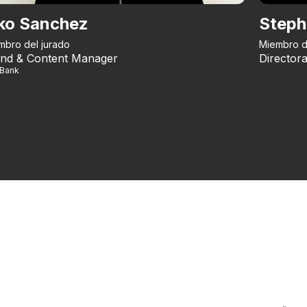
ko Sanchez
Steph
mbro del jurado
Miembro d
nd & Content Manager
Directora
iBank