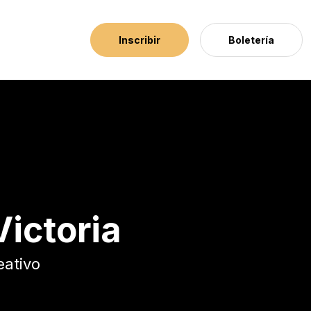
Inscribir
Boletería
ictoria
eativo