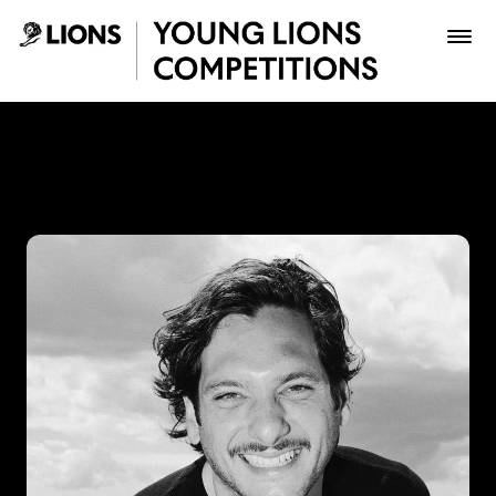
Saltar al contenido principal
Jhonny Victoria - Young Li
Premios
Archivo
Inscribir
Boletería