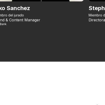
ko Sanchez
Steph
mbro del jurado
Miembro d
nd & Content Manager
Directora
iBank