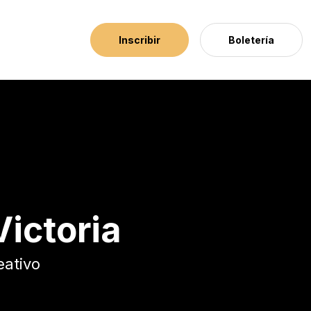
Inscribir
Boletería
ictoria
eativo