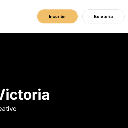
Inscribir
Boletería
ictoria
eativo