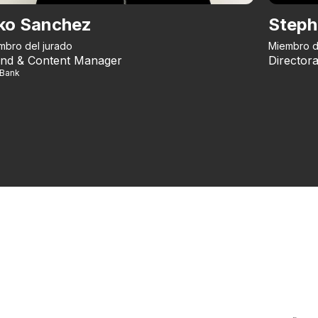
ko Sanchez
Steph
mbro del jurado
Miembro d
nd & Content Manager
Directora
iBank