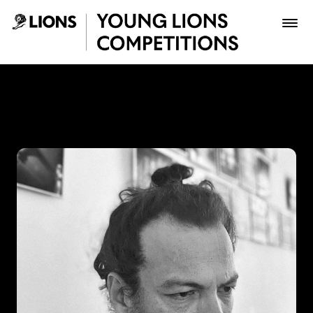
Saltar al contenido principal
Jaime Perea - Young Lions
Premios
Archivo
Inscribir
Boletería