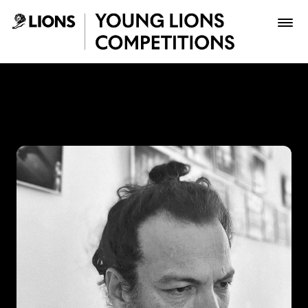
Saltar al contenido principal
Jaime Perea - Young Lions
Premios
Archivo
Inscribir
Boletería