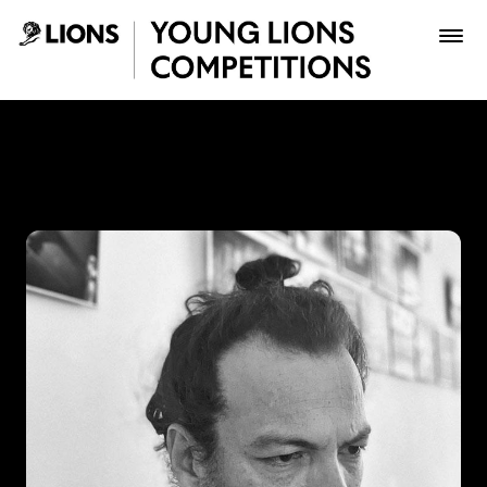
Saltar al contenido principal
Jaime Perea - Young Lions
Premios
Archivo
Inscribir
Boletería