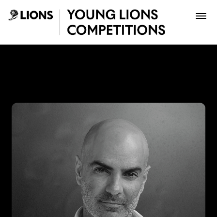
Saltar al contenido principal
Jacobo Alvarez - Young Lio
Premios
Archivo
Inscribir
Boletería