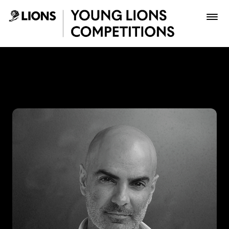
Saltar al contenido principal
Jacobo Alvarez - Young Lio
Premios
Archivo
Inscribir
Boletería