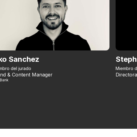
ko Sanchez
Steph
mbro del jurado
Miembro d
nd & Content Manager
Directora
iBank