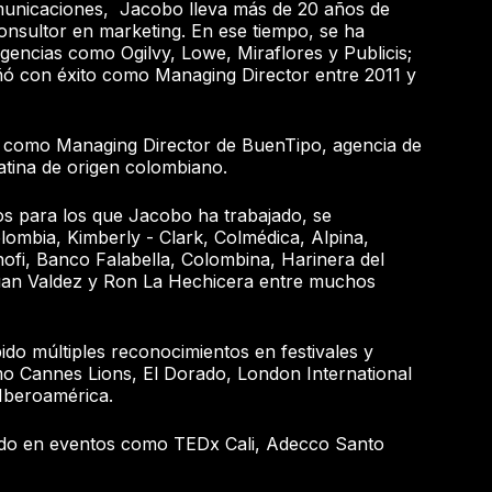
municaciones, Jacobo lleva más de 20 años de
onsultor en marketing. En ese tiempo, se ha
encias como Ogilvy, Lowe, Miraflores y Publicis;
ñó con éxito como Managing Director entre 2011 y
como Managing Director de BuenTipo, agencia de
ilatina de origen colombiano.
os para los que Jacobo ha trabajado, se
ombia, Kimberly - Clark, Colmédica, Alpina,
nofi, Banco Falabella, Colombina, Harinera del
Juan Valdez y Ron La Hechicera entre muchos
ido múltiples reconocimientos en festivales y
mo Cannes Lions, El Dorado, London International
 Iberoamérica.
ado en eventos como TEDx Cali, Adecco Santo