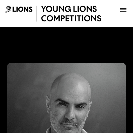
Saltar al contenido principal
Jacobo Alvarez - Young Lio
Premios
Archivo
Inscribir
Boletería