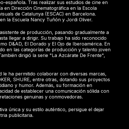
bo-española. Tras realizar sus estudios de cine en
a en Dirección Cinematográfica en la Escola
visuals de Catalunya (ESCAC) en Barcelona.
en la Escuela Nancy Tuñón y Jordi Oliver.
sistente de producción, pasando gradualmente a
sta llegar a dirigir. Su trabajo ha sido reconocido
como D&AD, El Dorado y El Ojo de Iberoamérica. En
ado en las categorías de producción y talento joven
También dirigió la serie "La Azcárate De Frente",
d le ha permitido colaborar con diversas marcas,
KER, SHURE, entre otras, dotando sus proyectos
otidiano y humor. Además, su formación en
pacidad de establecer una comunicación sólida con
rpretaciones genuinas y conmovedoras.
a única y su estilo auténtico, persigue el dejar
ria publicitaria.