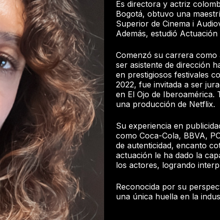
Es directora y actriz colom
Bogotá, obtuvo una maestrí
Superior de Cinema i Audio
Además, estudió Actuación 
Comenzó su carrera como a
ser asistente de dirección ha
en prestigiosos festivales 
2022, fue invitada a ser jur
en El Ojo de Iberoamérica. 
una producción de Netflix.
Su experiencia en publicida
como Coca-Cola, BBVA, PO
de autenticidad, encanto c
actuación le ha dado la ca
los actores, logrando inte
Reconocida por su perspectiv
una única huella en la indust