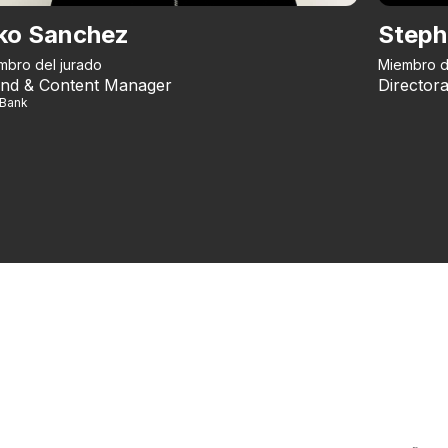
ko Sanchez
Steph
mbro del jurado
Miembro d
nd & Content Manager
Directora
iBank