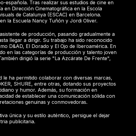
bo-española. Tras realizar sus estudios de cine en
a en Dirección Cinematográfica en la Escola
visuals de Catalunya (ESCAC) en Barcelona.
en la Escuela Nancy Tuñón y Jordi Oliver.
sistente de producción, pasando gradualmente a
sta llegar a dirigir. Su trabajo ha sido reconocido
como D&AD, El Dorado y El Ojo de Iberoamérica. En
ado en las categorías de producción y talento joven
También dirigió la serie "La Azcárate De Frente",
d le ha permitido colaborar con diversas marcas,
KER, SHURE, entre otras, dotando sus proyectos
otidiano y humor. Además, su formación en
pacidad de establecer una comunicación sólida con
rpretaciones genuinas y conmovedoras.
a única y su estilo auténtico, persigue el dejar
ria publicitaria.