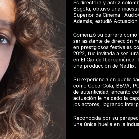
Es directora y actriz colom
Bogotá, obtuvo una maestrí
Superior de Cinema i Audio
Además, estudió Actuación 
Comenzó su carrera como a
ser asistente de dirección ha
en prestigiosos festivales 
2022, fue invitada a ser jur
en El Ojo de Iberoamérica. 
una producción de Netflix.
Su experiencia en publicida
como Coca-Cola, BBVA, PO
de autenticidad, encanto c
actuación le ha dado la ca
los actores, logrando inte
Reconocida por su perspectiv
una única huella en la indust