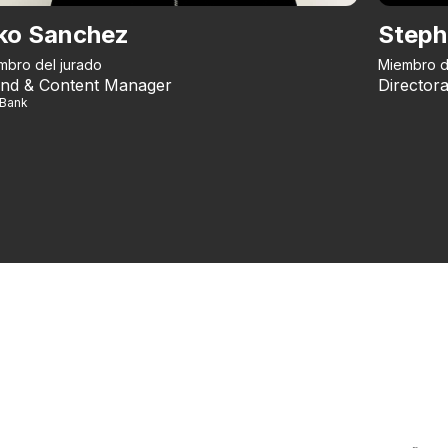
ko Sanchez
Steph
mbro del jurado
Miembro d
nd & Content Manager
Directora
iBank