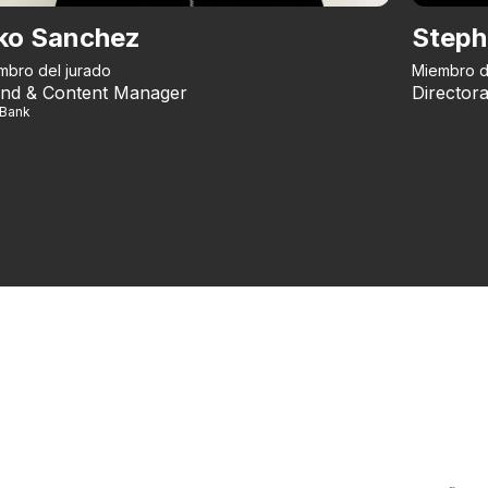
ko Sanchez
Steph
mbro del jurado
Miembro d
nd & Content Manager
Directora
iBank