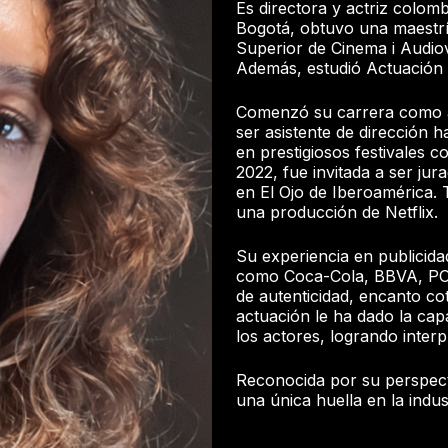
Es directora y actriz colom
Bogotá, obtuvo una maestrí
Superior de Cinema i Audio
Además, estudió Actuación 
Comenzó su carrera como a
ser asistente de dirección ha
en prestigiosos festivales 
2022, fue invitada a ser jur
en El Ojo de Iberoamérica. 
una producción de Netflix.
Su experiencia en publicida
como Coca-Cola, BBVA, PO
de autenticidad, encanto c
actuación le ha dado la ca
los actores, logrando inte
Reconocida por su perspectiv
una única huella en la indust