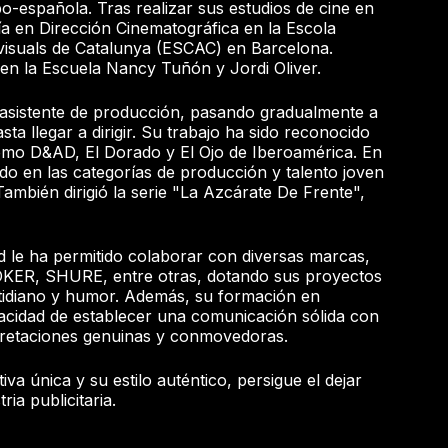
bo-española. Tras realizar sus estudios de cine en
a en Dirección Cinematográfica en la Escola
visuals de Catalunya (ESCAC) en Barcelona.
en la Escuela Nancy Tuñón y Jordi Oliver.
sistente de producción, pasando gradualmente a
sta llegar a dirigir. Su trabajo ha sido reconocido
como D&AD, El Dorado y El Ojo de Iberoamérica. En
ado en las categorías de producción y talento joven
También dirigió la serie "La Azcárate De Frente",
d le ha permitido colaborar con diversas marcas,
KER, SHURE, entre otras, dotando sus proyectos
otidiano y humor. Además, su formación en
pacidad de establecer una comunicación sólida con
rpretaciones genuinas y conmovedoras.
a única y su estilo auténtico, persigue el dejar
ria publicitaria.