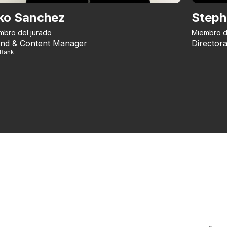
ko Sanchez
Steph
mbro del jurado
Miembro d
nd & Content Manager
Directora
iBank