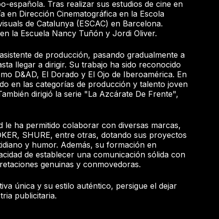
bo-española. Tras realizar sus estudios de cine en
a en Dirección Cinematográfica en la Escola
visuals de Catalunya (ESCAC) en Barcelona.
en la Escuela Nancy Tuñón y Jordi Oliver.
sistente de producción, pasando gradualmente a
sta llegar a dirigir. Su trabajo ha sido reconocido
como D&AD, El Dorado y El Ojo de Iberoamérica. En
ado en las categorías de producción y talento joven
También dirigió la serie "La Azcárate De Frente",
d le ha permitido colaborar con diversas marcas,
KER, SHURE, entre otras, dotando sus proyectos
otidiano y humor. Además, su formación en
pacidad de establecer una comunicación sólida con
rpretaciones genuinas y conmovedoras.
a única y su estilo auténtico, persigue el dejar
ria publicitaria.