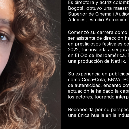
Es directora y actriz colom
Bogotá, obtuvo una maestrí
Superior de Cinema i Audio
Además, estudió Actuación 
Comenzó su carrera como a
ser asistente de dirección ha
en prestigiosos festivales 
2022, fue invitada a ser jur
en El Ojo de Iberoamérica. 
una producción de Netflix.
Su experiencia en publicida
como Coca-Cola, BBVA, PO
de autenticidad, encanto c
actuación le ha dado la ca
los actores, logrando inte
Reconocida por su perspectiv
una única huella en la indust