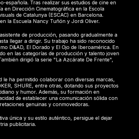
bo-española. Tras realizar sus estudios de cine en
a en Dirección Cinematográfica en la Escola
visuals de Catalunya (ESCAC) en Barcelona.
en la Escuela Nancy Tuñón y Jordi Oliver.
sistente de producción, pasando gradualmente a
sta llegar a dirigir. Su trabajo ha sido reconocido
como D&AD, El Dorado y El Ojo de Iberoamérica. En
ado en las categorías de producción y talento joven
También dirigió la serie "La Azcárate De Frente",
d le ha permitido colaborar con diversas marcas,
KER, SHURE, entre otras, dotando sus proyectos
otidiano y humor. Además, su formación en
pacidad de establecer una comunicación sólida con
rpretaciones genuinas y conmovedoras.
a única y su estilo auténtico, persigue el dejar
ria publicitaria.