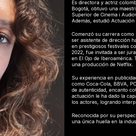
Es directora y actriz colom
Bogotá, obtuvo una maestrí
Superior de Cinema i Audio
Además, estudió Actuación 
Comenzó su carrera como a
ser asistente de dirección ha
en prestigiosos festivales 
2022, fue invitada a ser jur
en El Ojo de Iberoamérica. 
una producción de Netflix.
Su experiencia en publicida
como Coca-Cola, BBVA, PO
de autenticidad, encanto c
actuación le ha dado la ca
los actores, logrando inte
Reconocida por su perspectiv
una única huella en la indust