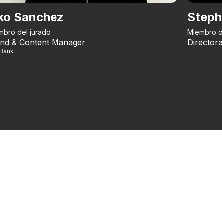
ko Sanchez
Steph
mbro del jurado
Miembro d
nd & Content Manager
Directora
iBank