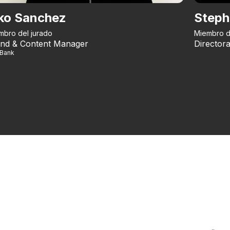
ko Sanchez
Steph
mbro del jurado
Miembro d
nd & Content Manager
Directora
iBank