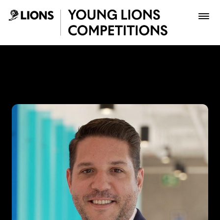
Saltar al contenido principal
Gabriel Suarez - Young Lio
Premios
Archivo
Inscribir
Boletería